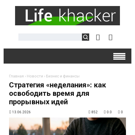
Главная
›
Новости
›
Бизнес и финансы
Стратегия «неделания»: как
освободить время для
прорывных идей
13.06.2026
852
0.0
0