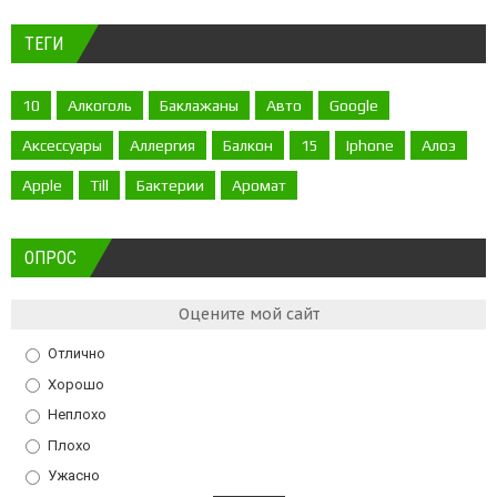
ТЕГИ
10
Алкоголь
Баклажаны
Авто
Google
Аксессуары
Аллергия
Балкон
15
Iphone
Алоэ
Apple
Till
Бактерии
Аромат
ОПРОС
Оцените мой сайт
Отлично
Хорошо
Неплохо
Плохо
Ужасно