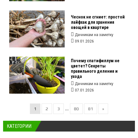
Чеснок не сгниет: простой
лайфхак для хранения
овощей в квартире
Дачникам на заметку
09.01.2026
Почему спатифиллум не
цветет? Секреты
правильного деления и
ухода
Дачникам на заметку
07.01.2026
...
1
2
3
80
81
»
КАТЕГОРИИ