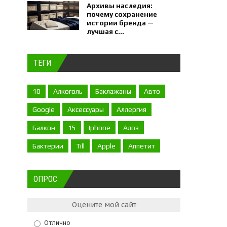
Архивы наследия:
почему сохранение
истории бренда —
лучшая с...
ТЕГИ
10
Алкоголь
Баклажаны
Авто
Google
Аксессуары
Аллергия
Балкон
15
Iphone
Алоэ
Бактерии
Till
Apple
Аппетит
ОПРОС
Оцените мой сайт
Отлично