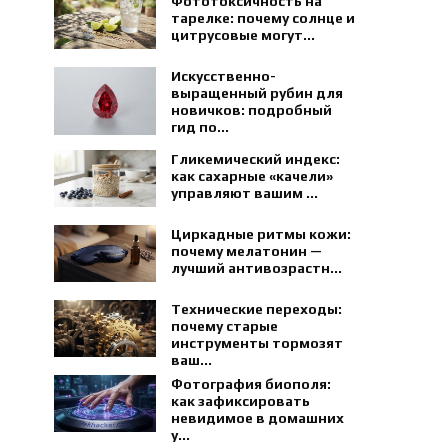
Фототоксичность на
тарелке: почему солнце и
цитрусовые могут...
Искусственно-
выращенный рубин для
новичков: подробный
гид по...
Гликемический индекс:
как сахарные «качели»
управляют вашим ...
Циркадные ритмы кожи:
почему мелатонин —
лучший антивозрастн...
Технические переходы:
почему старые
инструменты тормозят
ваш...
Фотография биополя:
как зафиксировать
невидимое в домашних
у...