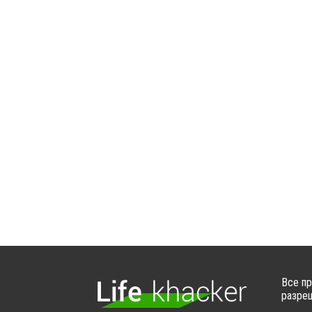
Все пр
разреш