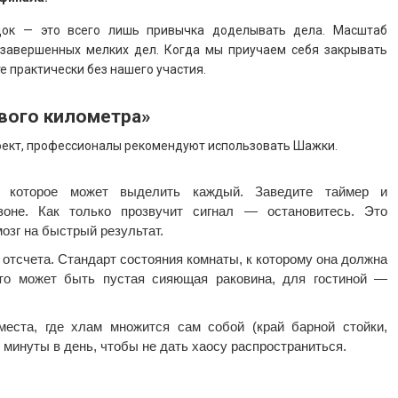
ядок — это всего лишь привычка доделывать дела. Масштаб
езавершенных мелких дел. Когда мы приучаем себя закрывать
е практически без нашего участия.
евого километра»
оект, профессионалы рекомендуют использовать Шажки.
 которое может выделить каждый. Заведите таймер и
зоне. Как только прозвучит сигнал — остановитесь. Это
озг на быстрый результат.
 отсчета. Стандарт состояния комнаты, к которому она должна
это может быть пустая сияющая раковина, для гостиной —
еста, где хлам множится сам собой (край барной стойки,
 минуты в день, чтобы не дать хаосу распространиться.