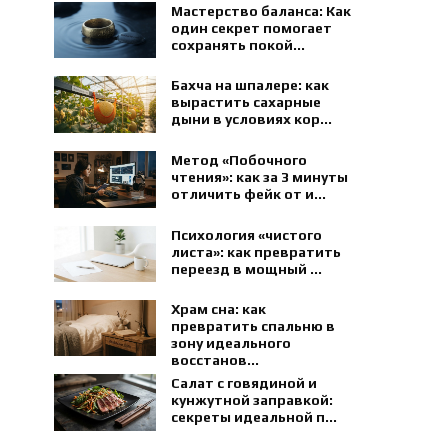
Мастерство баланса: Как
один секрет помогает
сохранять покой...
Бахча на шпалере: как
вырастить сахарные
дыни в условиях кор...
Метод «Побочного
чтения»: как за 3 минуты
отличить фейк от и...
Психология «чистого
листа»: как превратить
переезд в мощный ...
Храм сна: как
превратить спальню в
зону идеального
восстанов...
Салат с говядиной и
кунжутной заправкой:
секреты идеальной п...