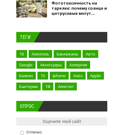
Фототоксичность на
тарелке: почему солнце и
цитрусовые могут...
ТЕГИ
10
Алкоголь
Баклажаны
Авто
Google
Аксессуары
Аллергия
Балкон
15
Iphone
Алоэ
Apple
Бактерии
Till
Аппетит
ОПРОС
Оцените мой сайт
Отлично