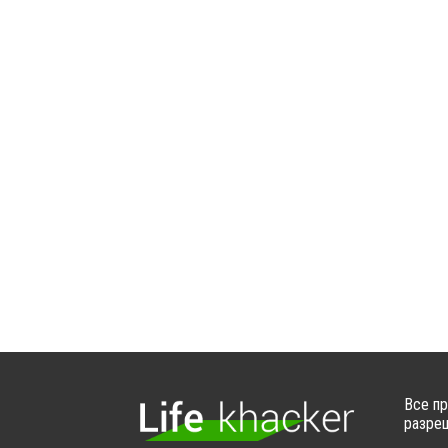
Все пр
разреш