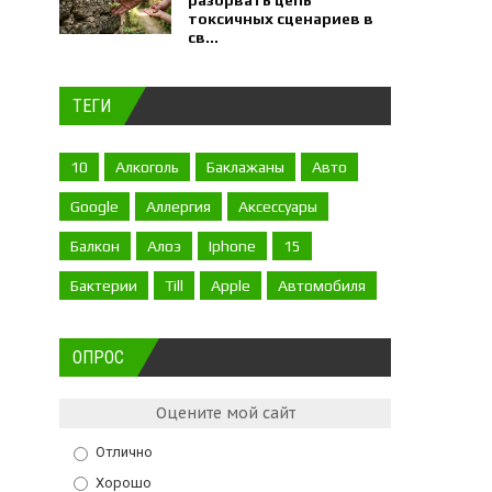
разорвать цепь
токсичных сценариев в
св...
ТЕГИ
10
Алкоголь
Баклажаны
Авто
Google
Аллергия
Аксессуары
Балкон
Алоэ
Iphone
15
Бактерии
Till
Apple
Автомобиля
ОПРОС
Оцените мой сайт
Отлично
Хорошо