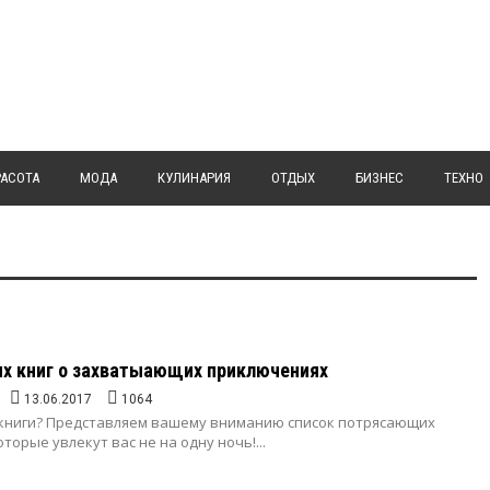
РАСОТА
МОДА
КУЛИНАРИЯ
ОТДЫХ
БИЗНЕС
ТЕХНО
х книг о захватыающих приключениях
13.06.2017
1064
книги? Представляем вашему вниманию список потрясающих
торые увлекут вас не на одну ночь!...