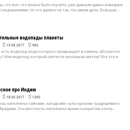
, что все, что можно было изучить, уже давным-давно изведано
следованиями. Но это далеко не так. На самом деле, большая ...
тельные водопады планеты
19.05.2017
965
о есть водопад, вода которого превращает в камень абсолютно
? Или водопад, который светится неоновым светом? Все это и
есное про Индию
18.05.2017
1265
ана, наполнена тайнами, загадками, культурными традициями и
рядами. Эта местность наполнена ярким колоритом, контр...