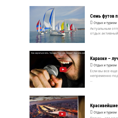
Семь футов п
Отдых и туризм
Актуальным отпу
отдых активный,
Караоке – лу
Отдых и туризм
Если вы все ещ
непременно подо
...
Красивейшие
Отдых и туризм