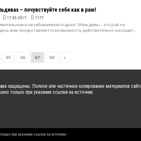
ьдивах – почувствуйте себя как в раю!
17.05.2017
1177
ивительном и незабываемом отдыхе? Мальдивы – это рай на
десь вам предоставляется возможность действительно насладит...
.
65
66
67
68
»
ава защищены. Полное или частичное копирование материалов сайт
ено только при указании ссылки на источник.
олько при указании ссылки на источник -