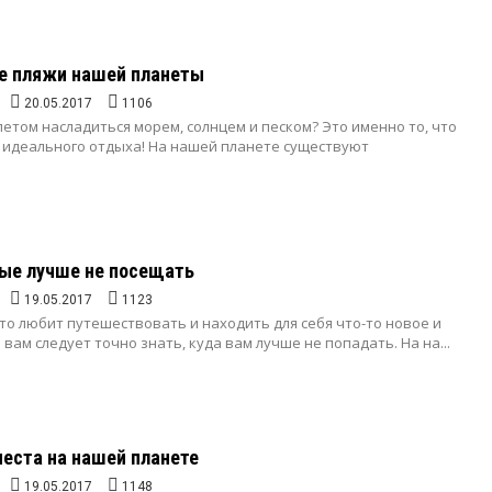
е пляжи нашей планеты
20.05.2017
1106
етом насладиться морем, солнцем и песком? Это именно то, что
 идеального отдыха! На нашей планете существуют
рые лучше не посещать
19.05.2017
1123
 кто любит путешествовать и находить для себя что-то новое и
 вам следует точно знать, куда вам лучше не попадать. На на...
еста на нашей планете
19.05.2017
1148