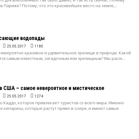
то для влюбленных! Так было давно, и так есть сейчас. Почему
в Париже? Потому, что это красивейшее место на земле,...
сающие водопады
25.05.2017
1180
 невероятно красивое и удивительное зрелище в природе. Какой
тся самым известным, загадочным или зрелищным? Мы расск...
в США – самое невероятное и мистическое
25.05.2017
1274
о Каддо, которое привлекает туристов со всего мира. Именно
е кипарисы, которые растут прямо в озере, и имеют самые