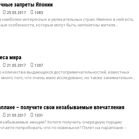
чные запреты Японии
25.05.2017
1083
з наиболее интересных и увлекательных стран. Именно в ней есть
ые особенности, которые могут быть непонятны жителя...
еса мира
21.05.2017
1207
о количества выдающихся достопримечательностей, известных
и много того, что очень мало исследовано, но также занимательно...
аплане – получите свои незабываемые впечатления
21.05.2017
1031
незабываемые эмоции? Хотите получить очередную порцию
чтаете попробовать что-то новенькое? Полет на параплане –