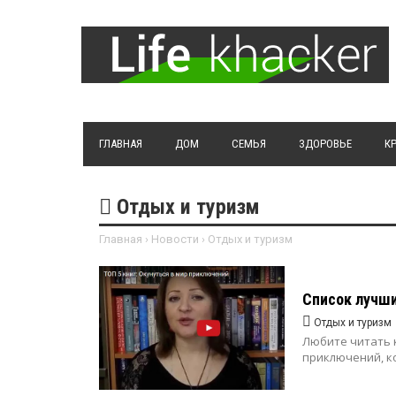
ГЛАВНАЯ
ДОМ
СЕМЬЯ
ЗДОРОВЬЕ
К
Отдых и туризм
Главная
›
Новости
›
Отдых и туризм
Список лучши
Отдых и туризм
Любите читать 
приключений, ко