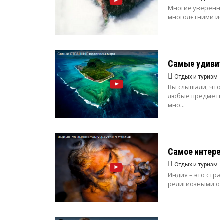
Многие уверенны
многолетними ис
Самые удиви
Отдых и туризм
Вы слышали, чт
любые предметы
мно...
Самое интер
Отдых и туризм
Индия – это стр
религиозными об