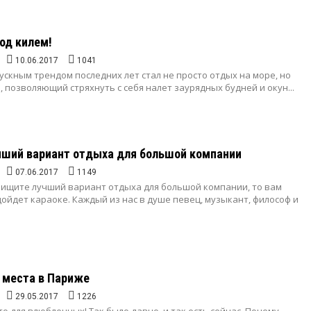
од килем!
10.06.2017
1041
скным трендом последних лет стал не просто отдых на море, но
 позволяющий стряхнуть с себя налет заурядных будней и окун...
чший вариант отдыха для большой компании
07.06.2017
1149
е ищите лучший вариант отдыха для большой компании, то вам
йдет караоке. Каждый из нас в душе певец, музыкант, философ и
 места в Париже
29.05.2017
1226