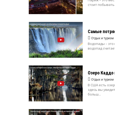
Париж – это мес
стоит побывать 
Самые потря
Отдых и туризм
Водопады – это
водопад считае
Озеро Каддо 
Отдых и туризм
В США есть озер
здесь вы увидит
больш...