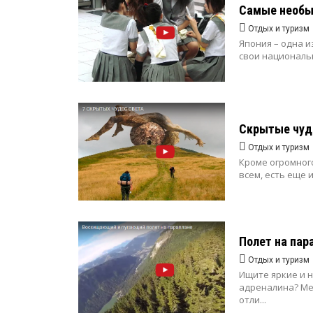
Самые необы
Отдых и туризм
Япония – одна и
свои национальн
Скрытые чуд
Отдых и туризм
Кроме огромног
всем, есть еще 
Полет на пар
Отдых и туризм
Ищите яркие и 
адреналина? Ме
отли...