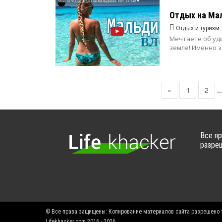
Отдых на Мал
Отдых и туризм
Мечтаете об уд
земле! Именно з
..
«
1
2
Все пр
разреш
© Все права защищены: Копирование материалов сайта разрешено т
Lifekhacker.com 2016 - 2026