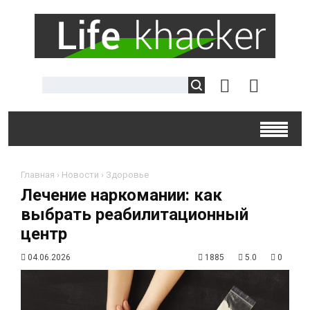
Главная
›
Новости
›
Здоровье
Лечение наркомании: как
выбрать реабилитационный
центр
04.06.2026
1885
5.0
0