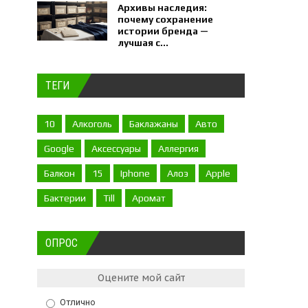
Архивы наследия:
почему сохранение
истории бренда —
лучшая с...
ТЕГИ
10
Алкоголь
Баклажаны
Авто
Google
Аксессуары
Аллергия
Балкон
15
Iphone
Алоэ
Apple
Бактерии
Till
Аромат
ОПРОС
Оцените мой сайт
Отлично