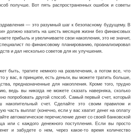
пособ получше. Вот пять распространенных ошибок и советы
оздравления — это разумный шаг к безопасному будущему. В
и» должно хватить на шесть месяцев жизни без финансовых
аете прибыль и увеличиваете свои накопления, это не значит,
 специалист по финансовому планированию, проанализировал
дств и дал несколько советов для их улучшения.
ет быть, тратите немного на развлечения, а потом все, что
что у вас, в принципе, есть деньги, вы можете тратить больше,
ства, предназначенные для накопления. Кроме того, трудно
ию, ведь вы никогда не можете сказать наверняка, сколько
ожно попробовать другой способ. Самый первый счет, который
ш накопительный счет. Сделайте это своим правилом и
ю часть выплат (конечно, если у вас хватит денег на оплату
дайте автоматическое перечисление денег со своей банковской
ца или с каждого денежного поступления. Если вы просто
енег и забудете о нем, через какое-то время количество