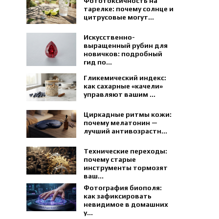
Фототоксичность на
тарелке: почему солнце и
цитрусовые могут...
Искусственно-
выращенный рубин для
новичков: подробный
гид по...
Гликемический индекс:
как сахарные «качели»
управляют вашим ...
Циркадные ритмы кожи:
почему мелатонин —
лучший антивозрастн...
Технические переходы:
почему старые
инструменты тормозят
ваш...
Фотография биополя:
как зафиксировать
невидимое в домашних
у...