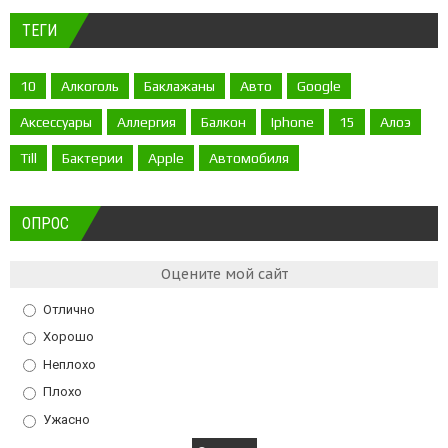
ТЕГИ
10
Алкоголь
Баклажаны
Авто
Google
Аксессуары
Аллергия
Балкон
Iphone
15
Алоэ
Till
Бактерии
Apple
Автомобиля
ОПРОС
Оцените мой сайт
Отлично
Хорошо
Неплохо
Плохо
Ужасно