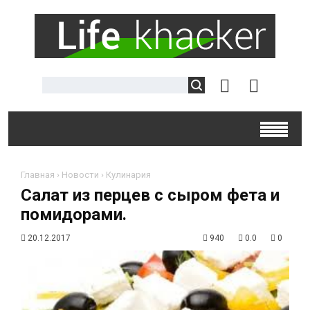
Главная
›
Новости
›
Кулинария
Салат из перцев с сыром фета и
помидорами.
20.12.2017
940
0.0
0