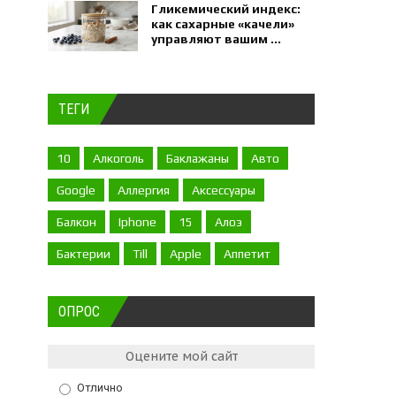
Гликемический индекс:
как сахарные «качели»
управляют вашим ...
ТЕГИ
10
Алкоголь
Баклажаны
Авто
Google
Аллергия
Аксессуары
Балкон
Iphone
15
Алоэ
Бактерии
Till
Apple
Аппетит
ОПРОС
Оцените мой сайт
Отлично