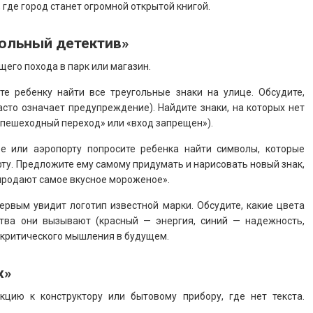
 где город станет огромной открытой книгой.
вольный детектив»
его похода в парк или магазин.
е ребенку найти все треугольные знаки на улице. Обсудите,
сто означает предупреждение). Найдите знаки, на которых нет
 «пешеходный переход» или «вход запрещен»).
е или аэропорту попросите ребенка найти символы, которые
фту. Предложите ему самому придумать и нарисовать новый знак,
 продают самое вкусное мороженое».
ервым увидит логотип известной марки. Обсудите, какие цвета
тва они вызывают (красный — энергия, синий — надежность,
 критического мышления в будущем.
х»
цию к конструктору или бытовому прибору, где нет текста.