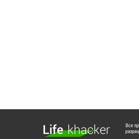
Все пр
разреш