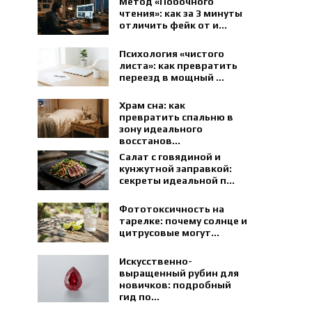
Метод «Побочного
чтения»: как за 3 минуты
отличить фейк от и...
Психология «чистого
листа»: как превратить
переезд в мощный ...
Храм сна: как
превратить спальню в
зону идеального
восстанов...
Салат с говядиной и
кунжутной заправкой:
секреты идеальной п...
Фототоксичность на
тарелке: почему солнце и
цитрусовые могут...
Искусственно-
выращенный рубин для
новичков: подробный
гид по...