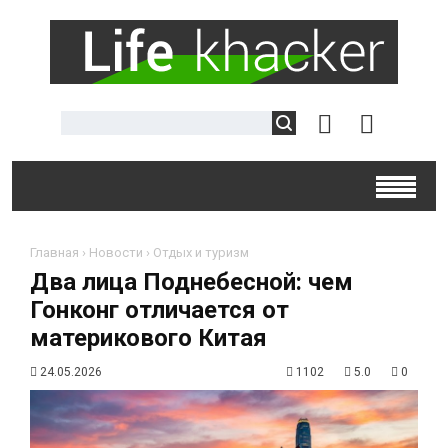
Главная
›
Новости
›
Отдых и туризм
Два лица Поднебесной: чем
Гонконг отличается от
материкового Китая
24.05.2026
1102
5.0
0