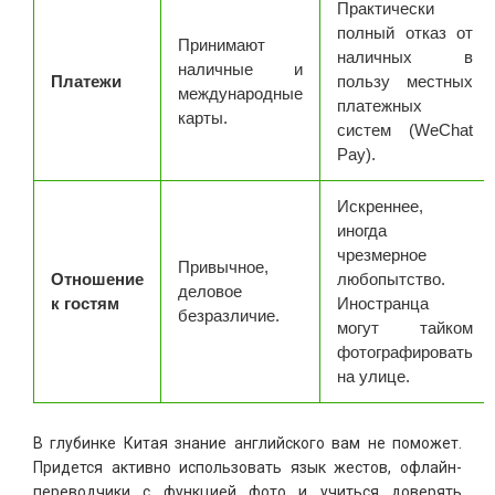
Практически
полный отказ от
Принимают
наличных в
наличные и
Платежи
пользу местных
международные
платежных
карты.
систем (WeChat
Pay).
Искреннее,
иногда
чрезмерное
Привычное,
Отношение
любопытство.
деловое
к гостям
Иностранца
безразличие.
могут тайком
фотографировать
на улице.
В глубинке Китая знание английского вам не поможет.
Придется активно использовать язык жестов, офлайн-
переводчики с функцией фото и учиться доверять