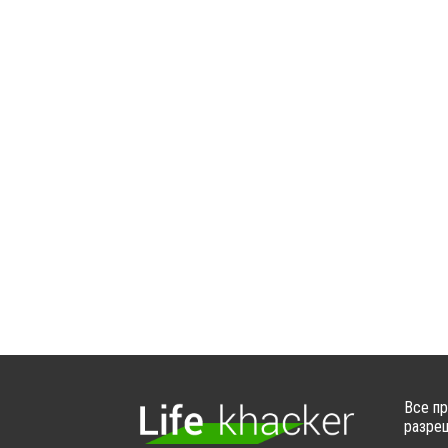
Все пр
разреш