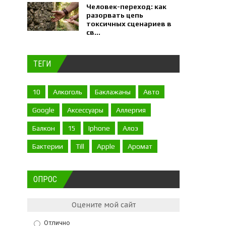
Человек-переход: как
разорвать цепь
токсичных сценариев в
св...
ТЕГИ
10
Алкоголь
Баклажаны
Авто
Google
Аксессуары
Аллергия
Балкон
15
Iphone
Алоэ
Бактерии
Till
Apple
Аромат
ОПРОС
Оцените мой сайт
Отлично