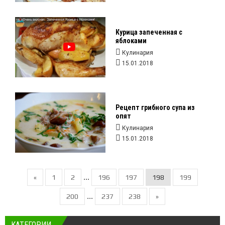
Курица запеченная с
яблоками
Кулинария
15.01.2018
Рецепт грибного супа из
опят
Кулинария
15.01.2018
...
«
1
2
196
197
198
199
...
200
237
238
»
КАТЕГОРИИ