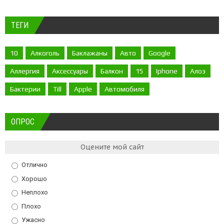
ТЕГИ
10
Алкоголь
Баклажаны
Авто
Google
Аллергия
Аксессуары
Балкон
15
Iphone
Алоэ
Бактерии
Till
Apple
Автомобиля
ОПРОС
Оцените мой сайт
Отлично
Хорошо
Неплохо
Плохо
Ужасно