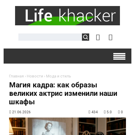
Главная
›
Новости
›
Мода и стиль
Магия кадра: как образы
великих актрис изменили наши
шкафы
21.06.2026
434
5.0
0