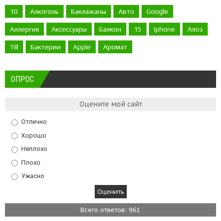
10
Алкоголь
Баклажаны
Авто
Google
Аллергия
Аксессуары
Балкон
15
Iphone
Алоэ
Till
Бактерии
Apple
Аромат
ОПРОС
Оцените мой сайт
Отлично
Хорошо
Неплохо
Плохо
Ужасно
Всего ответов: 961