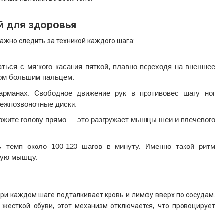
ой для здоровья
жно следить за техникой каждого шага:
ься с мягкого касания пяткой, плавно переходя на внешнее
ом большим пальцем.
рманах. Свободное движение рук в противовес шагу ног
межпозвоночные диски.
ержите голову прямо — это разгружает мышцы шеи и плечевого
 темп около 100-120 шагов в минуту. Именно такой ритм
ную мышцу.
при каждом шаге подталкивает кровь и лимфу вверх по сосудам.
 жесткой обуви, этот механизм отключается, что провоцирует