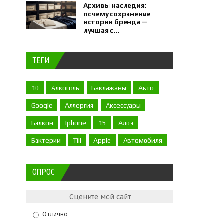
Архивы наследия:
почему сохранение
истории бренда —
лучшая с...
ТЕГИ
10
Алкоголь
Баклажаны
Авто
Google
Аллергия
Аксессуары
Балкон
Iphone
15
Алоэ
Бактерии
Till
Apple
Автомобиля
ОПРОС
Оцените мой сайт
Отлично