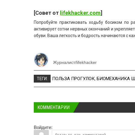
[Совет от
lifekhacker.com
]
Попробуйте практиковать ходьбу босиком по р
активирует сотни нервных окончаний и укрепляе
обуви. Ваша легкость и бодрость начинаются с к
Журналист/lifekhacker
ПОЛЬЗА ПРОГУЛОК
,
БИОМЕХАНИКА Ш
ТЕГИ:
КОММЕНТАРИИ
Войдите: