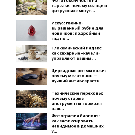
Фототоксичность на
тарелке: почему солнце и
цитрусовые могут...
Искусственно-
выращенный рубин для
новичков: подробный
гид по...
Гликемический индекс:
как сахарные «качели»
управляют вашим ...
Циркадные ритмы кожи:
почему мелатонин —
лучший антивозрастн...
Технические переходы:
почему старые
инструменты тормозят
ваш...
Фотография биополя:
как зафиксировать
невидимое в домашних
у...