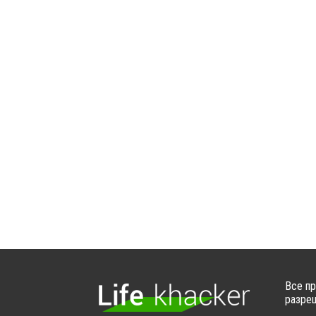
Все пр
разреш