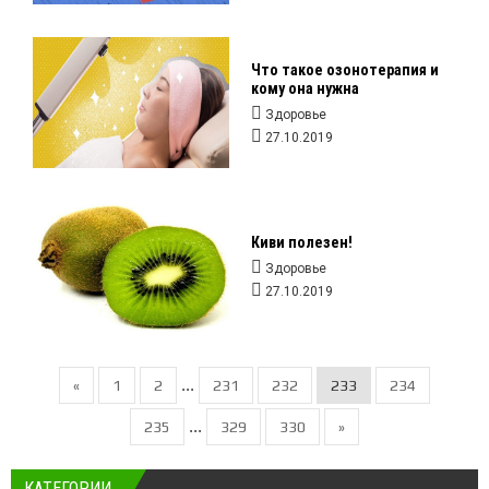
Что такое озонотерапия и
кому она нужна
Здоровье
27.10.2019
Киви полезен!
Здоровье
27.10.2019
...
«
1
2
231
232
233
234
...
235
329
330
»
КАТЕГОРИИ