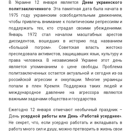
В Украине 12 января является
Днем украинского
политзаключенного
. Эта памятная дата была начата в
1975 году украинским освободительным движением,
чтобы привлечь внимание к политическим репрессиям и
поддержать тех, кто страдал своими убеждениями.
Январь 1972 стал началом масштабных арестов
диссидентов, вошедших в историю под названием
«большой погром». Советская власть жестоко
преследовала активистов, защищавших язык, культуру и
права человека. В независимой Украине этот день
является упоминанием о цене свободы. Проблема
политзаключенных остается актуальной и сегодня из-за
российской агрессии и оккупации. Многие украинцы
попали в плен Кремля. Поддержка таких людей и
международное давление на агрессора являются
важными задачами общества и государства.
Ежегодно 12 января отмечают необычный праздник –
День
усердной работы или День «Работай усерднее»
.
Не секрет, что, если усердно работать и вкладывать в
работу много сил и душу, можно претворить в жизнь свои