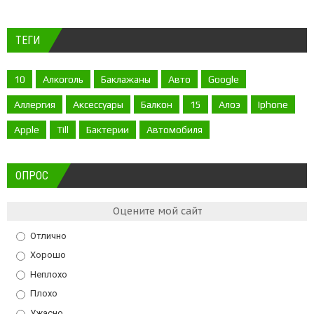
ТЕГИ
10
Алкоголь
Баклажаны
Авто
Google
Аллергия
Аксессуары
Балкон
15
Алоэ
Iphone
Apple
Till
Бактерии
Автомобиля
ОПРОС
Оцените мой сайт
Отлично
Хорошо
Неплохо
Плохо
Ужасно