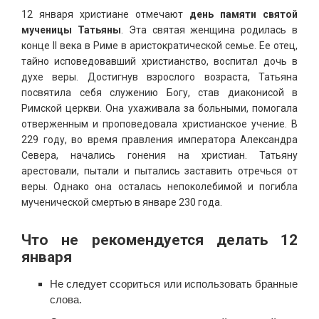
12 января христиане отмечают
день памяти святой
мученицы Татьяны
. Эта святая женщина родилась в
конце II века в Риме в аристократической семье. Ее отец,
тайно исповедовавший христианство, воспитал дочь в
духе веры. Достигнув взрослого возраста, Татьяна
посвятила себя служению Богу, став диаконисой в
Римской церкви. Она ухаживала за больными, помогала
отверженным и проповедовала христианское учение. В
229 году, во время правления императора Александра
Севера, начались гонения на христиан. Татьяну
арестовали, пытали и пытались заставить отречься от
веры. Однако она осталась непоколебимой и погибла
мученической смертью в январе 230 года.
Что не рекомендуется делать 12
января
Не следует ссориться или использовать бранные
слова.