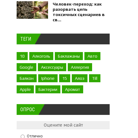
Человек-переход: как
разорвать цепь
токсичных сценариев в
св...
ТЕГИ
10
Алкоголь
Баклажаны
Авто
Google
Аксессуары
Аллергия
Балкон
Iphone
15
Алоэ
Till
Apple
Бактерии
Аромат
ОПРОС
Оцените мой сайт
Отлично