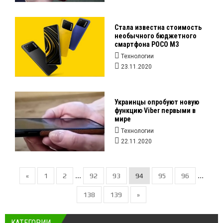
Стала известна стоимость
необычного бюджетного
смартфона POCO M3
Технологии
23.11.2020
Украинцы опробуют новую
функцию Viber первыми в
мире
Технологии
22.11.2020
...
...
«
1
2
92
93
94
95
96
138
139
»
КАТЕГОРИИ