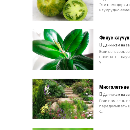
Эти помидорки 
изумрудно-зелен
Фикус каучук
Дачникам на за
Если вы всерьез
начинать с кау
у...
Многолетние 
Дачникам на за
Если вам лень п
переделывать цв
с...