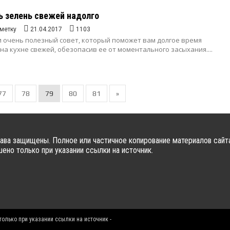
ь зелень свежей надолго
метку
21.04.2017
1103
и очень полезный совет, который поможет вам долгое время
на кухне свежей, обезопасив ее от моментального засыхания....
77
78
79
80
81
»
ава защищены. Полное или частичное копирование материалов сайт
ено только при указании ссылки на источник.
олько при указании ссылки на источник -