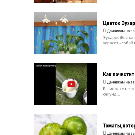
Цветок Эухар
Дачникам на за
Эухарис (Euchar
украсить собой н
Как почистит
Дачникам на за
Вы можете не п
секунд....
Томаты,кото
Дачникам на за