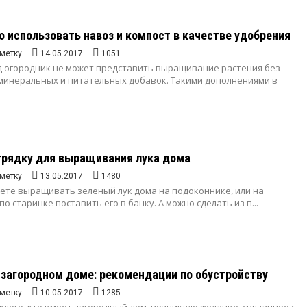
о использовать навоз и компост в качестве удобрения
метку
14.05.2017
1051
д огородник не может представить выращивание растения без
минеральных и питательных добавок. Такими дополнениями в
грядку для выращивания лука дома
метку
13.05.2017
1480
уете выращивать зеленый лук дома на подоконнике, или на
о старинке поставить его в банку. А можно сделать из п...
 загородном доме: рекомендации по обустройству
метку
10.05.2017
1285