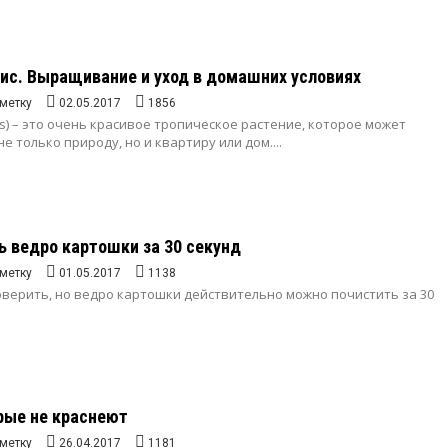
ис. Выращивание и уход в домашних условиях
метку
02.05.2017
1856
is) – это очень красивое тропическое растение, которое может
е только природу, но и квартиру или дом....
ь ведро картошки за 30 секунд
метку
01.05.2017
1138
оверить, но ведро картошки действительно можно почистить за 30
рые не краснеют
метку
26.04.2017
1181