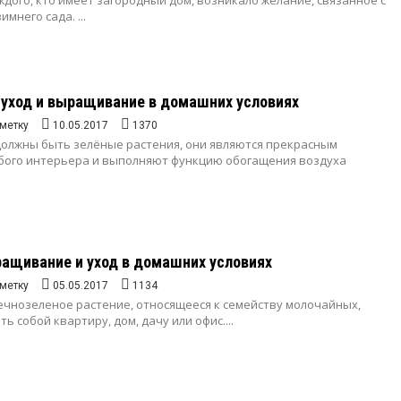
ждого, кто имеет загородный дом, возникало желание, связанное с
мнего сада. ...
 уход и выращивание в домашних условиях
метку
10.05.2017
1370
должны быть зелёные растения, они являются прекрасным
ого интерьера и выполняют функцию обогащения воздуха
ащивание и уход в домашних условиях
метку
05.05.2017
1134
вечнозеленое растение, относящееся к семейству молочайных,
ь собой квартиру, дом, дачу или офис....