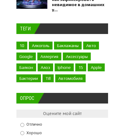
невидимое в домашних
у...
ТЕГИ
10
Алкоголь
Баклажаны
Авто
Google
Аллергия
Аксессуары
Балкон
Алоэ
Iphone
15
Apple
Бактерии
Till
Автомобиля
ОПРОС
Оцените мой сайт
Отлично
Хорошо