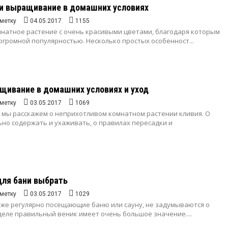
 и выращивание в домашних условиях
метку
04.05.2017
1155
омнатное растение с очень красивыми цветами, благодаря которым
огромной популярностью. Несколько простых особенност...
щивание в домашних условиях и уход
метку
03.05.2017
1069
е мы расскажем о неприхотливом комнатном растении кливия. О
ьно содержать и ухаживать, о правилах пересадки и
для бани выбрать
метку
03.05.2017
1029
аже регулярно посещающие баню или сауну, не задумываются о
 деле правильный веник имеет очень большое значение....