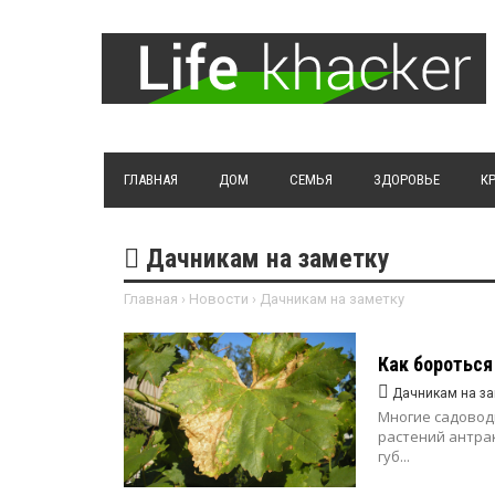
ГЛАВНАЯ
ДОМ
СЕМЬЯ
ЗДОРОВЬЕ
К
Дачникам на заметку
Главная
›
Новости
›
Дачникам на заметку
Как бороться
Дачникам на за
Многие садовод
растений антрак
губ...