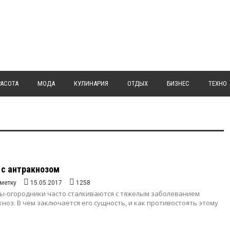
РАСОТА
МОДА
КУЛИНАРИЯ
ОТДЫХ
БИЗНЕС
ТЕХНО
 с антракнозом
метку
15.05.2017
1258
ы-огородники часто сталкиваются с тяжелым заболеванием
ноз. В чем заключается его сущность, и как противостоять этому