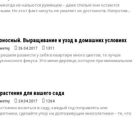
никогда не нальются румянцем – даже спелые они остаются
ыми. Но этот факт ничуть не умаляет их достоинств. Напротив...
оносный. Выращивание и уход в домашних условиях
метку
26.04.2017
1311
 решили развести у себя в квартире много цветов, то лучше
чуконосного фикуса. Это мини-деревце, которое при минимальном
растения для вашего сада
метку
24.04.2017
1264
остоянно возиться в саду, каждый год поправлять или
етники, сделайте упор на долгоживущие многолетники – те, что