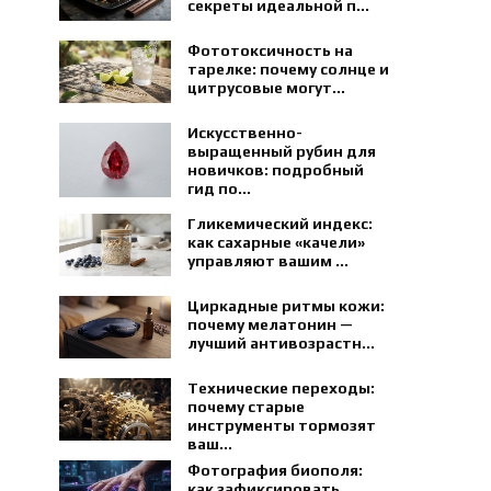
секреты идеальной п...
Фототоксичность на
тарелке: почему солнце и
цитрусовые могут...
Искусственно-
выращенный рубин для
новичков: подробный
гид по...
Гликемический индекс:
как сахарные «качели»
управляют вашим ...
Циркадные ритмы кожи:
почему мелатонин —
лучший антивозрастн...
Технические переходы:
почему старые
инструменты тормозят
ваш...
Фотография биополя:
как зафиксировать