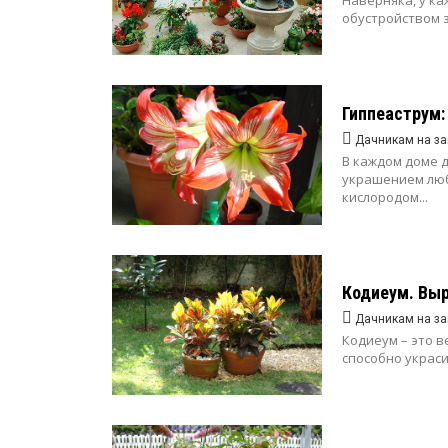
Наверняка, у ка
обустройством зи
Гиппеаструм:
Дачникам на за
В каждом доме 
украшением люб
кислородом...
Кодиеум. Выр
Дачникам на за
Кодиеум – это 
способно украсит