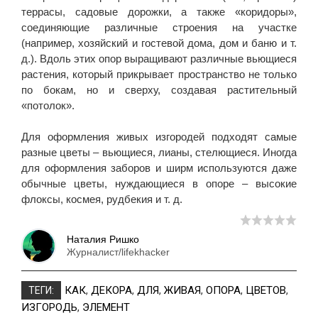
террасы, садовые дорожки, а также «коридоры»,
соединяющие различные строения на участке
(например, хозяйский и гостевой дома, дом и баню и т.
д.). Вдоль этих опор выращивают различные вьющиеся
растения, который прикрывает пространство не только
по бокам, но и сверху, создавая растительный
«потолок».
Для оформления живых изгородей подходят самые
разные цветы – вьющиеся, лианы, стелющиеся. Иногда
для оформления заборов и ширм используются даже
обычные цветы, нуждающиеся в опоре – высокие
флоксы, космея, рудбекия и т. д.
Наталия Ришко
Журналист/lifekhacker
КАК
,
ДЕКОРА
,
ДЛЯ
,
ЖИВАЯ
,
ОПОРА
,
ЦВЕТОВ
,
ТЕГИ:
ИЗГОРОДЬ
,
ЭЛЕМЕНТ