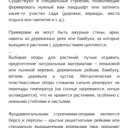
Существуют и специальные строения, позволяющие
формировать нужный вам ландшафт или затенять
какие-то участки сада (дорожки, веранды, места
отдыха или чаепития и т. д.).
Примерами их могут быть ажурные стены, арки,
навесы из деревянных реек или бамбука, за которые
вьющиеся растения с удовольствием цепляются.
...
Выбирая опоры для растений, лучше отдавать
предпочтение натуральным материалам – пеньковой
или льняной веревке, деревянным рейкам, бамбуку,
ветвям деревьев и кустов. Металлические и
пластмассовые опоры слишком сильно реагируют на
перепады температур (на солнце нагреваются, ночью
охлаждаются), что не нравится растениям, особенно с
нежными стеблями и листьями.
Фундаментальными строениями-опорами являются
берсо и перголы – крытые решетчатыми рейками или
специально выращенными деревьями (ива, орешник)