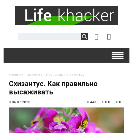
Главная
›
Новости
›
Дачникам на заметку
Схизантус. Как правильно
высаживать
06.07.2020
443
0.0
0