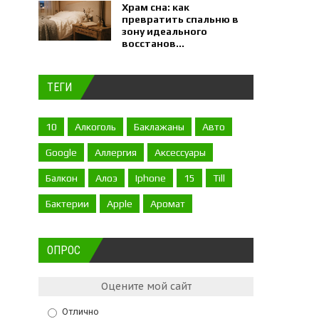
Храм сна: как
превратить спальню в
зону идеального
восстанов...
ТЕГИ
10
Алкоголь
Баклажаны
Авто
Google
Аллергия
Аксессуары
Балкон
Алоэ
Iphone
15
Till
Бактерии
Apple
Аромат
ОПРОС
Оцените мой сайт
Отлично