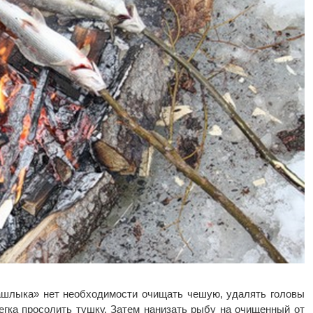
ашлыка» нет необходимости очищать чешую, удалять головы
гка просолить тушку. Затем нанизать рыбу на очищенный от