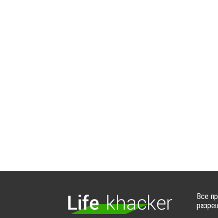
Все пр
разреш