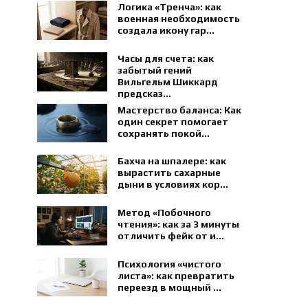
Логика «Тренча»: как
военная необходимость
создала икону гар...
Часы для счета: как
забытый гений
Вильгельм Шиккард
предсказ...
Мастерство баланса: Как
один секрет помогает
сохранять покой...
Бахча на шпалере: как
вырастить сахарные
дыни в условиях кор...
Метод «Побочного
чтения»: как за 3 минуты
отличить фейк от и...
Психология «чистого
листа»: как превратить
переезд в мощный ...