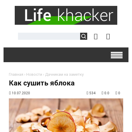
Главная
›
Новости
›
Дачникам на заметку
Как сушить яблока
10.07.2020
534
0.0
0