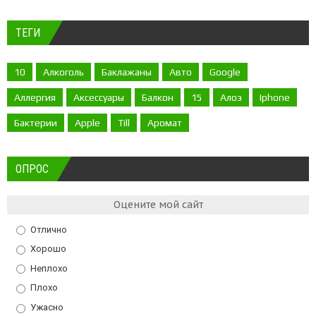
ТЕГИ
10
Алкоголь
Баклажаны
Авто
Google
Аллергия
Аксессуары
Балкон
15
Алоэ
Iphone
Бактерии
Apple
Till
Аромат
ОПРОС
Оцените мой сайт
Отлично
Хорошо
Неплохо
Плохо
Ужасно