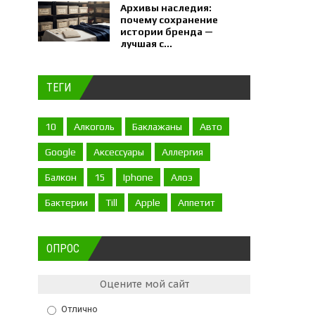
Архивы наследия:
почему сохранение
истории бренда —
лучшая с...
ТЕГИ
10
Алкоголь
Баклажаны
Авто
Google
Аксессуары
Аллергия
Балкон
15
Iphone
Алоэ
Бактерии
Till
Apple
Аппетит
ОПРОС
Оцените мой сайт
Отлично