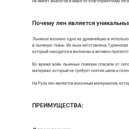
не имеет аналогов в мире по благоприятному ле
Почему лен является уникальн
Льняное волокно одно из древнейших в использо
в льняную ткань. Из льна изготовлена Туринская
который находится в волокнах и активно препятст
Во время войн льняные повязки спасали от сепс
материал, который не требует снятия швов и пол
На Руси лен является исконным материалом, кот
ПРЕИМУЩЕСТВА: