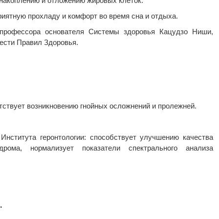
накоплению и отложению жировых клеток.
иятную прохладу и комфорт во время сна и отдыха.
 профессора основателя Системы здоровья Кацудзо Ниши,
ести Правил Здоровья.
тствует возникновению гнойных осложнений и пролежней.
Института геронтологии: способствует улучшению качества
ома, нормализует показатели спектрального анализа
.