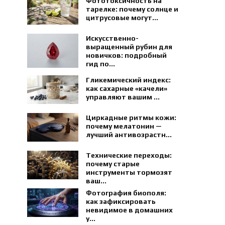
Фототоксичность на
тарелке: почему солнце и
цитрусовые могут...
Искусственно-
выращенный рубин для
новичков: подробный
гид по...
Гликемический индекс:
как сахарные «качели»
управляют вашим ...
Циркадные ритмы кожи:
почему мелатонин —
лучший антивозрастн...
Технические переходы:
почему старые
инструменты тормозят
ваш...
Фотография биополя:
как зафиксировать
невидимое в домашних
у...