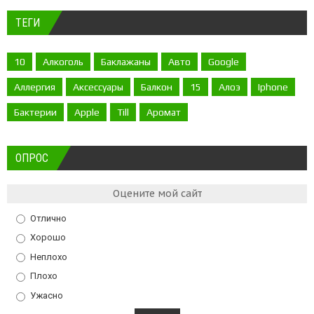
ТЕГИ
10
Алкоголь
Баклажаны
Авто
Google
Аллергия
Аксессуары
Балкон
15
Алоэ
Iphone
Бактерии
Apple
Till
Аромат
ОПРОС
Оцените мой сайт
Отлично
Хорошо
Неплохо
Плохо
Ужасно