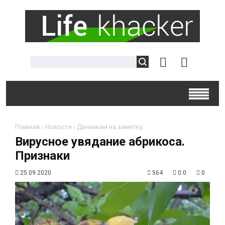
Главная
›
Новости
›
Дачникам на заметку
Вирусное увядание абрикоса.
Признаки
25.09.2020
564
0.0
0