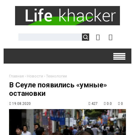
Главная
›
Новости
›
Технологии
В Сеуле появились «умные»
остановки
19.08.2020
427
0.0
0