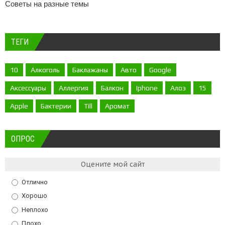
Советы на разные темы
ТЕГИ
10
Алкоголь
Баклажаны
Авто
Google
Аксессуары
Аллергия
Балкон
Iphone
Алоэ
15
Apple
Бактерии
Till
Аромат
ОПРОС
Оцените мой сайт
Отлично
Хорошо
Неплохо
Плохо