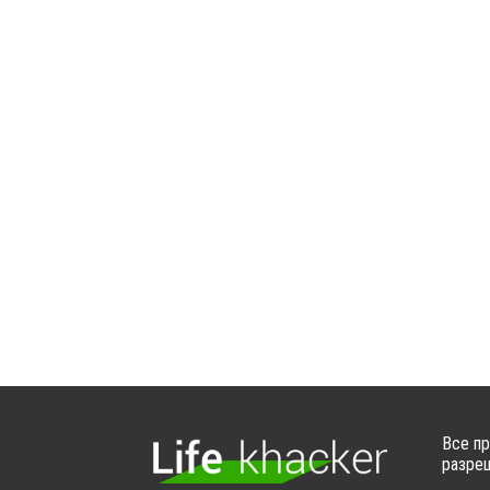
Все пр
разреш