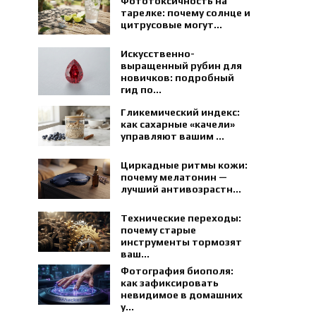
Фототоксичность на
тарелке: почему солнце и
цитрусовые могут...
Искусственно-
выращенный рубин для
новичков: подробный
гид по...
Гликемический индекс:
как сахарные «качели»
управляют вашим ...
Циркадные ритмы кожи:
почему мелатонин —
лучший антивозрастн...
Технические переходы:
почему старые
инструменты тормозят
ваш...
Фотография биополя:
как зафиксировать
невидимое в домашних
у...