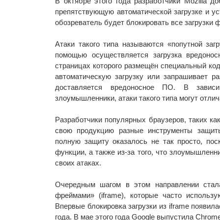
В октябре этого года разработчики Mozilla д
препятствующую автоматической загрузке и уст
обозреватель будет блокировать все загрузки 
Атаки такого типа называются «попутной заг
помощью осуществляется загрузка вредонос
страницах которого размещён специальный код
автоматическую загрузку или запрашивает р
доставляется вредоносное ПО. В завис
злоумышленники, атаки такого типа могут отлича
Разработчики популярных браузеров, таких как
свою продукцию разные инструменты защиты
полную защиту оказалось не так просто, пос
функции, а также из-за того, что злоумышлен
своих атаках.
Очередным шагом в этом направлении стала
фреймами» (iframe), которые часто использ
Впервые блокировка загрузки из iframe появил
года. В мае этого года Google выпустила Chrom