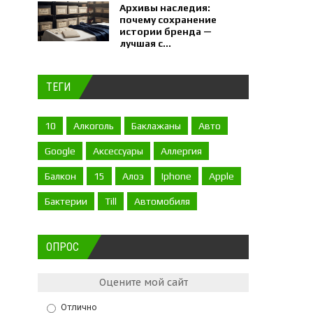
Архивы наследия:
почему сохранение
истории бренда —
лучшая с...
ТЕГИ
10
Алкоголь
Баклажаны
Авто
Google
Аксессуары
Аллергия
Балкон
15
Алоэ
Iphone
Apple
Бактерии
Till
Автомобиля
ОПРОС
Оцените мой сайт
Отлично