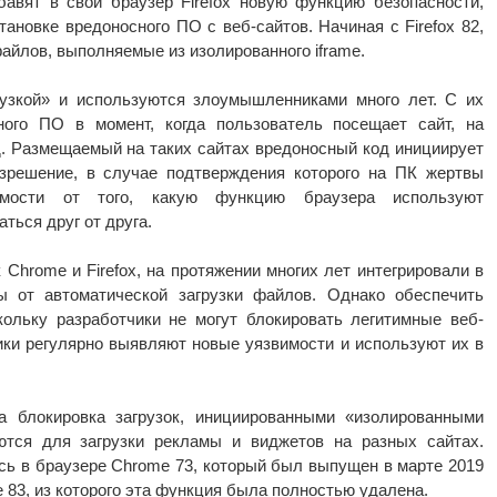
обавят в свой браузер Firefox новую функцию безопасности,
ановке вредоносного ПО с веб-сайтов. Начиная с Firefox 82,
файлов, выполняемые из изолированного iframe.
рузкой» и используются злоумышленниками много лет. С их
ного ПО в момент, когда пользователь посещает сайт, на
. Размещаемый на таких сайтах вредоносный код инициирует
азрешение, в случае подтверждения которого на ПК жертвы
имости от того, какую функцию браузера используют
ться друг от друга.
 Chrome и Firefox, на протяжении многих лет интегрировали в
 от автоматической загрузки файлов. Однако обеспечить
кольку разработчики не могут блокировать легитимные веб-
ники регулярно выявляют новые уязвимости и используют их в
 блокировка загрузок, инициированными «изолированными
уются для загрузки рекламы и виджетов на разных сайтах.
ась в браузере Chrome 73, который был выпущен в марте 2019
e 83, из которого эта функция была полностью удалена.