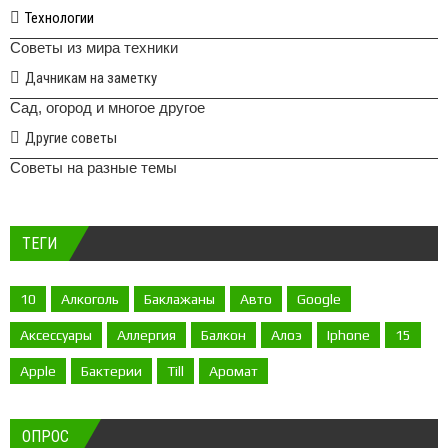
Технологии
Советы из мира техники
Дачникам на заметку
Сад, огород и многое другое
Другие советы
Советы на разные темы
ТЕГИ
10
Алкоголь
Баклажаны
Авто
Google
Аксессуары
Аллергия
Балкон
Алоэ
Iphone
15
Apple
Бактерии
Till
Аромат
ОПРОС