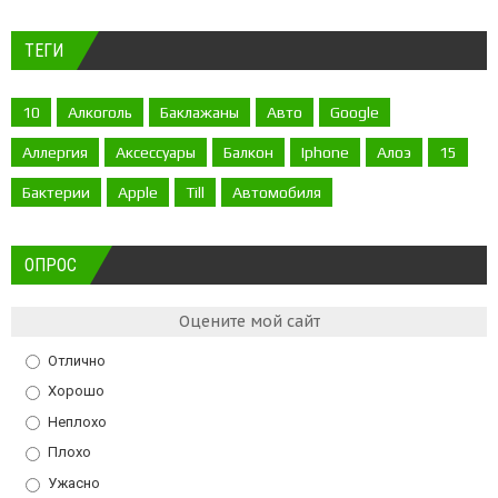
ТЕГИ
10
Алкоголь
Баклажаны
Авто
Google
Аллергия
Аксессуары
Балкон
Iphone
Алоэ
15
Бактерии
Apple
Till
Автомобиля
ОПРОС
Оцените мой сайт
Отлично
Хорошо
Неплохо
Плохо
Ужасно