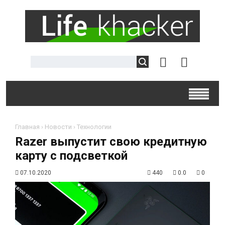
Главная
›
Новости
›
Технологии
Razer выпустит свою кредитную
карту с подсветкой
07.10.2020
440
0.0
0