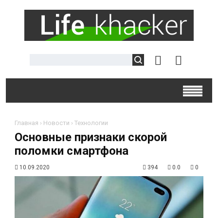
Главная
›
Новости
›
Технологии
Основные признаки скорой
поломки смартфона
10.09.2020
394
0.0
0