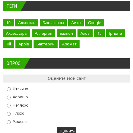
ТЕГИ
10
Алкоголь
Баклажаны
Авто
Google
Аксессуары
Аллергия
Балкон
Алоэ
15
Iphone
Till
Apple
Бактерии
Аромат
ОПРОС
Оцените мой сайт
Отлично
Хорошо
Неплохо
Плохо
Ужасно