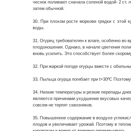
чеснок поливают сначала соленой водой- 2 ст. л
затем обычной.
30. При плохом росте моркови грядки с этой к
воды.
31. Огурец требователен к влаге, особенно во 
плодоношения. Однако, в начале цветения поли
вновь усилить. Это способствует более скором
32. При жаркой погоде огурцы вместе с обильн
33. Пыльца огурца погибает при t>30ºC Поэтому
34. Низкие температуры и резкие перепады дне
являются причинами ухудшения вкусовых качес
совсем не терпят сквозняков.
35. Повышенное содержание в воздухе углекис
плодов и увеличивает урожай. Поэтому в тепли
коровяком и время от времени перемешивать.