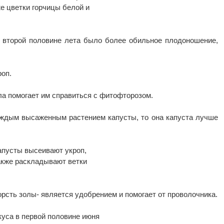
е цветки горчицы белой и
о второй половине лета было более обильное плодоношение,
роп.
ла помогает им справиться с фитофторозом.
аждым высаженным растением капусты, то она капуста лучше
капусты высеивают укроп,
также раскладывают ветки
орсть золы- является удобрением и помогает от проволочника.
куса в первой половине июня