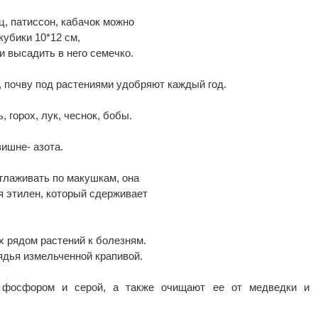
ц, патиссон, кабачок можно
кубики 10*12 см,
и высадить в него семечко.
 почву под растениями удобряют каждый год.
 горох, лук, чеснок, бобы.
вишне- азота.
оглаживать по макушкам, она
я этилен, который сдерживает
х рядом растений к болезням.
дья измельченной крапивой.
 фосфором и серой, а также очищают ее от медведки и