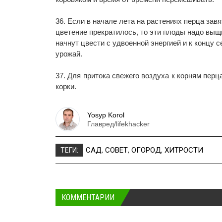
36. Если в начале лета на растениях перца зав
цветение прекратилось, то эти плоды надо выщ
начнут цвести с удвоенной энергией и к концу 
урожай.
37. Для притока свежего воздуха к корням пер
корки.
Yosyp Korol
Главред/lifekhacker
САД
,
СОВЕТ
,
ОГОРОД
,
ХИТРОСТИ
ТЕГИ:
КОММЕНТАРИИ