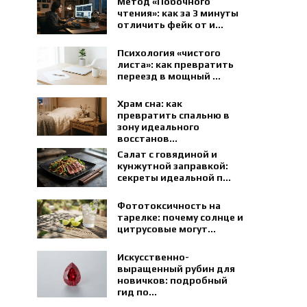
Метод «Побочного
чтения»: как за 3 минуты
отличить фейк от и...
Психология «чистого
листа»: как превратить
переезд в мощный ...
Храм сна: как
превратить спальню в
зону идеального
восстанов...
Салат с говядиной и
кунжутной заправкой:
секреты идеальной п...
Фототоксичность на
тарелке: почему солнце и
цитрусовые могут...
Искусственно-
выращенный рубин для
новичков: подробный
гид по...