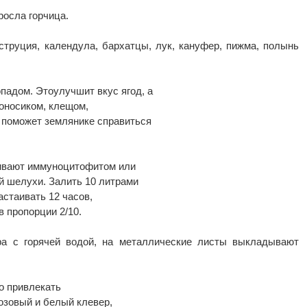
росла горчица.
аструция, календула, бархатцы, лук, кануфер, пижма, полынь
падом. Этоулучшит вкус ягод, а
гоносиком, клещом,
 поможет землянике справиться
кивают иммуноцитофитом или
й шелухи. Залить 10 литрами
астаивать 12 часов,
 пропорции 2/10.
ра с горячей водой, на металлические листы выкладывают
о привлекать
озовый и белый клевер,