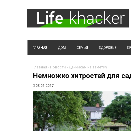
ГЛАВНАЯ
ДОМ
СЕМЬЯ
ЗДОРОВЬЕ
К
Главная
›
Новости
›
Дачникам на заметку
​Немножко хитростей для са
03.01.2017