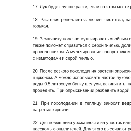
17. Лук будет лучше расти, если на этом месте 
18. Растения репелленты: люпин, чистотел, н
горькая.
19. Землянику полезно мульчировать хвойным о
также поможет справиться с серой гнилью, дол
проволочником. А мульчирование папоротником
с нематодами и серой гнилью.
20. После резкого похолодания растени опрыс
цирконом. А можно использовать настой луково
воды 0.5 литровую банку шелухи, вскипятить, н
процедить. При опрыскивании разбавить водой в
21. При похолодании в теплицу заносят вед
нагретые кирпичи.
22. Для повышения урожайности на участок над
насекомых-опылителей. Для этого высеивают р