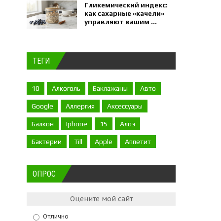
Гликемический индекс:
как сахарные «качели»
управляют вашим ...
ТЕГИ
10
Алкоголь
Баклажаны
Авто
Google
Аллергия
Аксессуары
Балкон
Iphone
15
Алоэ
Бактерии
Till
Apple
Аппетит
ОПРОС
Оцените мой сайт
Отлично