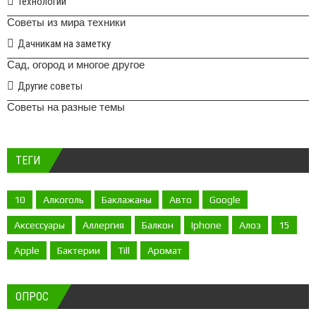
Технологии
Советы из мира техники
Дачникам на заметку
Сад, огород и многое другое
Другие советы
Советы на разные темы
ТЕГИ
10
Алкоголь
Баклажаны
Авто
Google
Аксессуары
Аллергия
Балкон
Iphone
Алоэ
15
Apple
Бактерии
Till
Аромат
ОПРОС