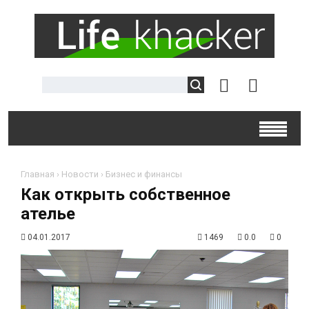
Главная
›
Новости
›
Бизнес и финансы
Как открыть собственное
ателье
04.01.2017
1469
0.0
0