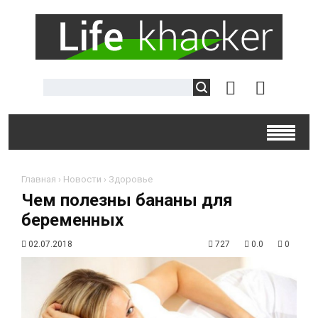
Главная
›
Новости
›
Здоровье
Чем полезны бананы для
беременных
02.07.2018
727
0.0
0