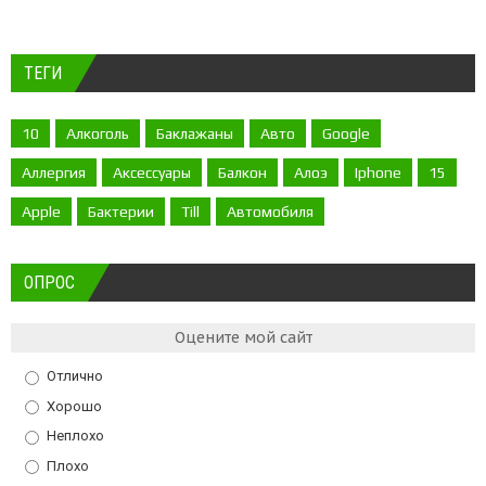
ТЕГИ
10
Алкоголь
Баклажаны
Авто
Google
Аллергия
Аксессуары
Балкон
Алоэ
Iphone
15
Apple
Бактерии
Till
Автомобиля
ОПРОС
Оцените мой сайт
Отлично
Хорошо
Неплохо
Плохо