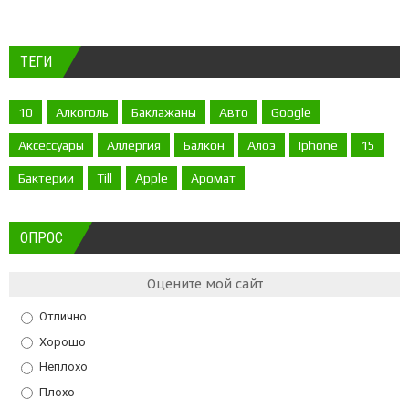
ТЕГИ
10
Алкоголь
Баклажаны
Авто
Google
Аксессуары
Аллергия
Балкон
Алоэ
Iphone
15
Бактерии
Till
Apple
Аромат
ОПРОС
Оцените мой сайт
Отлично
Хорошо
Неплохо
Плохо